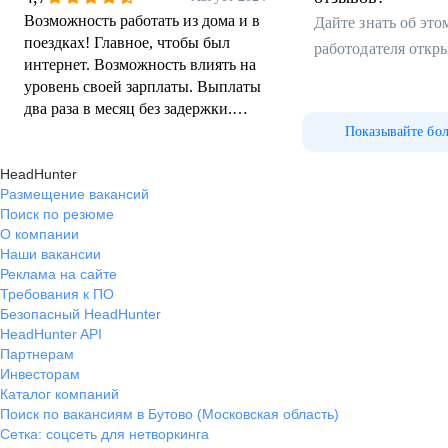
Возможность работать из дома и в
Дайте знать об эт
поездках! Главное, чтобы был
работодателя откр
интернет. Возможность влиять на
уровень своей зарплаты. Выплаты
два раза в месяц без задержки.
Молодой и дружный коллектив,
Показывайте бо
работа в команде. Понимающее и
HeadHunter
внимательное руководство.
Размещение вакансий
Помощь на всех этапах адаптации
Поиск по резюме
и работы.
О компании
Наши вакансии
Реклама на сайте
Требования к ПО
Безопасный HeadHunter
HeadHunter API
Партнерам
Инвесторам
Каталог компаний
Поиск по вакансиям в Бутово (Московская область)
Сетка: соцсеть для нетворкинга