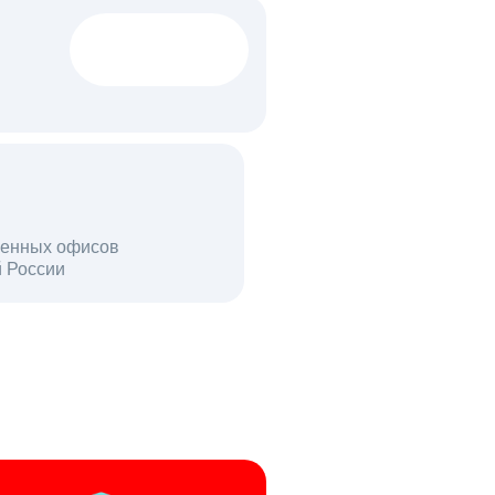
1522 тыс
вакансий
18 млн
енных офисов
й России
пользователей в день