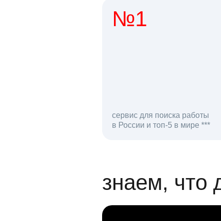
№1
1 мл
сервис для поиска работы
в России и топ-5 в мире ***
откликов на вак
знаем, что 