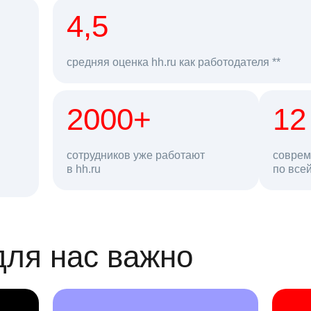
рд
4,5
средняя оценка hh.ru как работодателя **
2000+
68 млн
12
сотрудников уже работают
соврем
в hh.ru
резюме в базе
по все
ансии
для нас важно