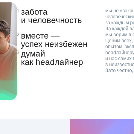
забота
мы не «зак
человечески
и человечность
за каждым р
За каждой в
вместе —
мы верим в с
Ценим всех, 
успех неизбежен
опытом, эксп
думай
headлайнеру
и нас самих 
как headлайнер
в неизвестн
Зато честно