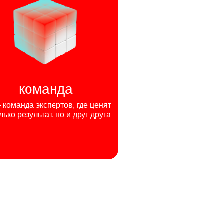
команда
команда экспертов, где ценят
лько результат, но и друг друга