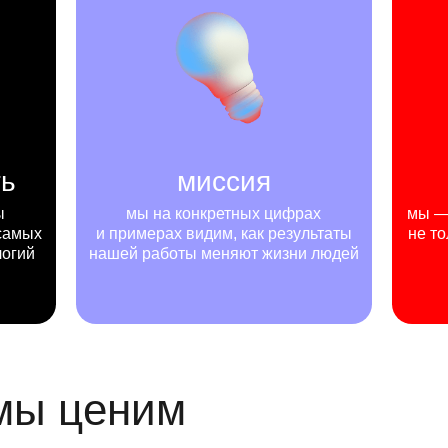
ть
миссия
ы
мы на конкретных цифрах
мы — 
самых
и примерах видим, как результаты
не то
логий
нашей работы меняют жизни людей
 мы ценим