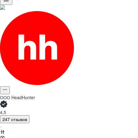
ООО
HeadHunter
4,5
247 отзывов
·