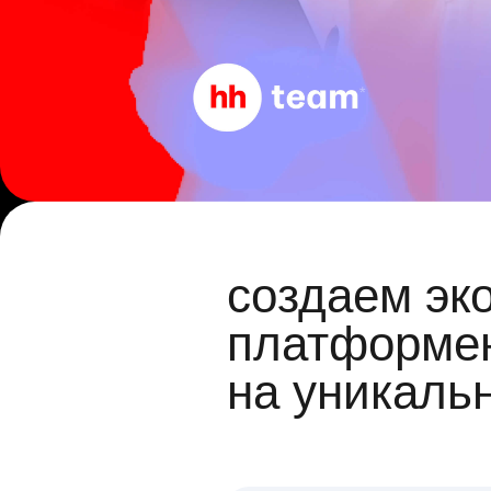
создаем эк
платформен
на уникаль