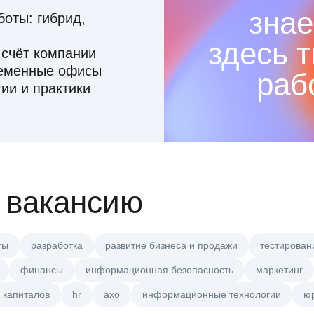
знае
оты: гибрид,
здесь 
 счёт компании
ременные офисы
раб
ии и практики
 вакансию
ты
разработка
развитие бизнеса и продажи
тестирован
финансы
информационная безопасность
маркетинг
 капиталов
hr
axo
информационные технологии
ю