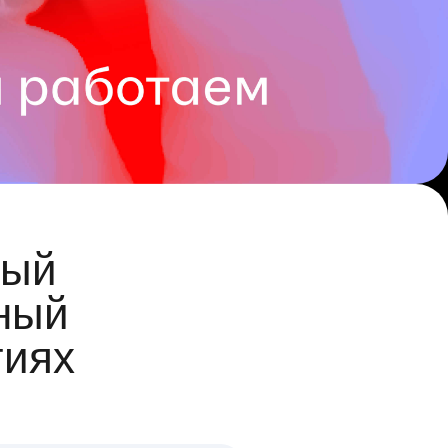
ый
ный
гиях