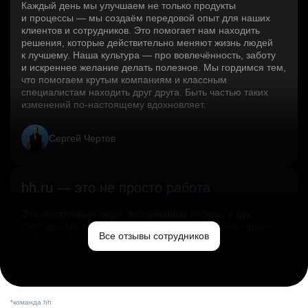
Каждый день мы улучшаем не только продукты
и процессы — мы создаём передовой опыт для наших
клиентов и сотрудников. Это помогает нам находить
решения, которые действительно меняют жизнь людей
к лучшему. Наша культура — про вовлечённость, заботу
и искреннее желание делать полезное. Мы гордимся тем,
что помогаем крутым компаниям и классным
специалистам находить друг друга. Быть частью таких
изменений по‑настоящему вдохновляет.
Сергей Чертов
hh.ru — это не просто работа
Это эмпатичные люди, заслуженные победы и дух
свободы. Мы помогаем миру и создаём лучший сервис
Все отзывы сотрудников
по поиску работы в стране.
Ольга Емельянова
*команда hh