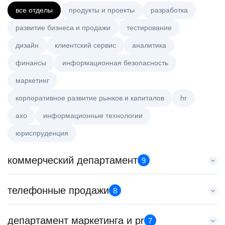
все отделы
продукты и проекты
разработка
развитие бизнеса и продажи
тестирование
дизайн
клиентский сервис
аналитика
финансы
информационная безопасность
маркетинг
корпоративное развитие рынков и капиталов
hr
axo
информационные технологии
юриспруденция
коммерческий департамент
9
Key Account Manager (EdTech)
телефонные продажи
8
HeadHunter::Коммерческий департамент
сегодня
Менеджер по продажам в сегменте среднего и крупного
департамент маркетинга и pr
150000 ₽
7