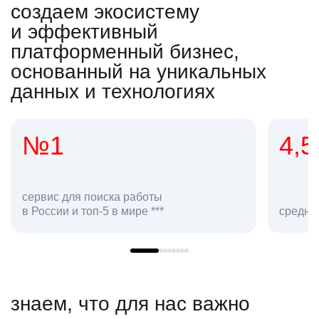
создаем экосистему
и эффективный
платформенный бизнес,
основанный на уникальных
данных и технологиях
4,5
20
сотру
средняя оценка hh.ru как работодателя **
в hh.r
знаем, что для нас важно