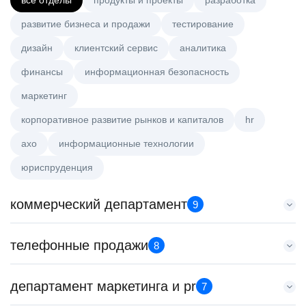
все отделы
продукты и проекты
разработка
развитие бизнеса и продажи
тестирование
дизайн
клиентский сервис
аналитика
финансы
информационная безопасность
маркетинг
корпоративное развитие рынков и капиталов
hr
axo
информационные технологии
юриспруденция
коммерческий департамент
9
Старший аналитик клиентской эффективности
телефонные продажи
8
HeadHunter::Коммерческий департамент
3 авг. 2026
Менеджер по продажам в сегменте малого и среднего
департамент маркетинга и pr
з/п не указана
7
бизнеса
Москва