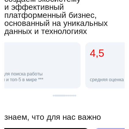
и эффективный
платформенный бизнес,
основанный на уникальных
данных и технологиях
4,5
20
сотруд
средняя оценка hh.ru как работодателя **
в hh.ru
знаем, что для нас важно