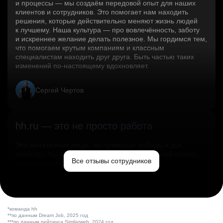
и процессы — мы создаём передовой опыт для наших
клиентов и сотрудников. Это помогает нам находить
решения, которые действительно меняют жизнь людей
к лучшему. Наша культура — про вовлечённость, заботу
и искреннее желание делать полезное. Мы гордимся тем,
что помогаем крутым компаниям и классным
специалистам находить друг друга. Быть частью таких
изменений по‑настоящему вдохновляет.
Сергей Чертов
hh.ru — это не просто работа
Это эмпатичные люди, заслуженные победы и дух
свободы. Мы помогаем миру и создаём лучший сервис
Все отзывы сотрудников
по поиску работы в стране.
Ольга Емельянова
*команда hh
**по данным Dream Job, 2025 год
***по данным рейтинга Similarweb, 2024 год