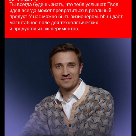
HeadHunter::Коммерческий департамент
HeadHunter::Департамент маркетинга
Ташкент
Ты всегда будешь знать, что тебя услышат.
Твоя
Team Lead TrustML
вчера
15 июл. 2026
идея всегда может превратиться в реальный
HeadHunter::Analytics/Data Science
150000 ₽
з/п не указана
продукт.
У нас можно быть визионером. hh.ru даёт
Менеджер по продажам в сегменте среднего и крупного
29 июл. 2026
Санкт-Петербург
Ташкент
масштабное поле для технологических
бизнеса
з/п не указана
и продуктовых экспериментов.
HeadHunter::Телефонные продажи
Москва
Key Account Manager (EdTech)
5 авг. 2026
HeadHunter::Коммерческий департамент
125000 - 175000 ₽
вчера
Ярославль
150000 ₽
Казань