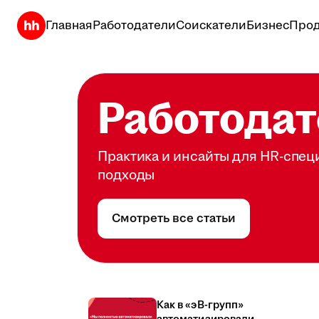
Главная
Работодатели
Соискатели
Бизнес
Прод
Работодат
Практика и инсайты для HR-спец
подходы
Смотреть все статьи
Как в «эВ-групп»