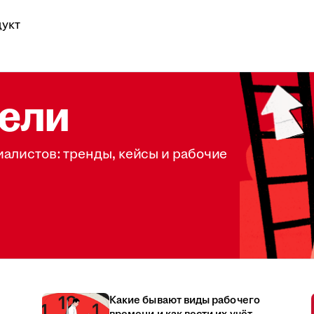
укт
ели
иалистов: тренды, кейсы и рабочие
Какие бывают виды рабочего