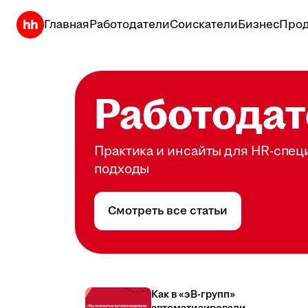
Главная
Работодатели
Соискатели
Бизнес
Прод
Работодат
Практика и инсайты для HR-спец
подходы
Смотреть все статьи
Как в «эВ-групп»