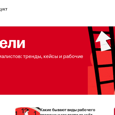
укт
ели
иалистов: тренды, кейсы и рабочие
Какие бывают виды рабочего