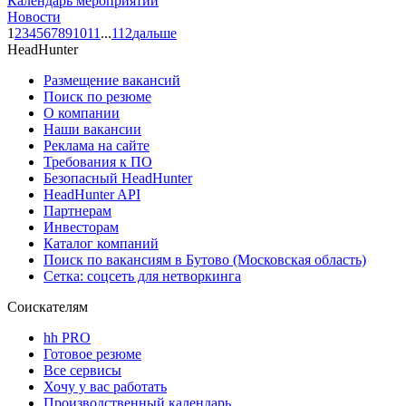
Календарь мероприятий
Новости
1
2
3
4
5
6
7
8
9
10
11
...
112
дальше
HeadHunter
Размещение вакансий
Поиск по резюме
О компании
Наши вакансии
Реклама на сайте
Требования к ПО
Безопасный HeadHunter
HeadHunter API
Партнерам
Инвесторам
Каталог компаний
Поиск по вакансиям в Бутово (Московская область)
Сетка: соцсеть для нетворкинга
Соискателям
hh PRO
Готовое резюме
Все сервисы
Хочу у вас работать
Производственный календарь