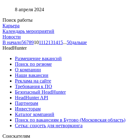
8 апреля 2024
Поиск работы
Карьера
Календарь мероприятий
Новости
В начало
5
6
7
8
9
10
11
12
13
14
15
...
50
дальше
HeadHunter
Размещение вакансий
Поиск по резюме
О компании
Наши вакансии
Реклама на сайте
Требования к ПО
Безопасный HeadHunter
HeadHunter API
Партнерам
Инвесторам
Каталог компаний
Поиск по вакансиям в Бутово (Московская область)
Сетка: соцсеть для нетворкинга
Соискателям