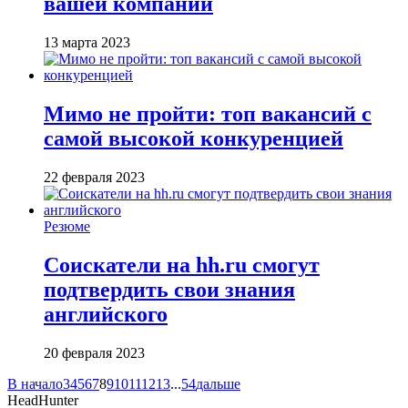
вашей компании
13 марта 2023
Мимо не пройти: топ вакансий с
самой высокой конкуренцией
22 февраля 2023
Резюме
Соискатели на hh.ru смогут
подтвердить свои знания
английского
20 февраля 2023
В начало
3
4
5
6
7
8
9
10
11
12
13
...
54
дальше
HeadHunter