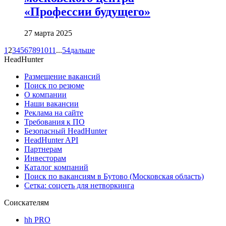
«Профессии будущего»
27 марта 2025
1
2
3
4
5
6
7
8
9
10
11
...
54
дальше
HeadHunter
Размещение вакансий
Поиск по резюме
О компании
Наши вакансии
Реклама на сайте
Требования к ПО
Безопасный HeadHunter
HeadHunter API
Партнерам
Инвесторам
Каталог компаний
Поиск по вакансиям в Бутово (Московская область)
Сетка: соцсеть для нетворкинга
Соискателям
hh PRO