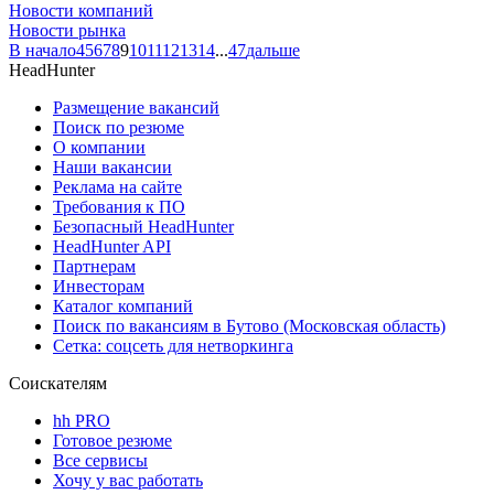
Новости компаний
Новости рынка
В начало
4
5
6
7
8
9
10
11
12
13
14
...
47
дальше
HeadHunter
Размещение вакансий
Поиск по резюме
О компании
Наши вакансии
Реклама на сайте
Требования к ПО
Безопасный HeadHunter
HeadHunter API
Партнерам
Инвесторам
Каталог компаний
Поиск по вакансиям в Бутово (Московская область)
Сетка: соцсеть для нетворкинга
Соискателям
hh PRO
Готовое резюме
Все сервисы
Хочу у вас работать