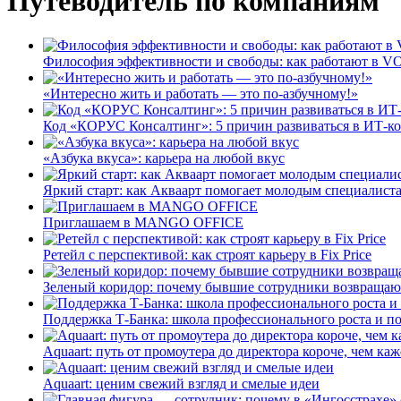
Путеводитель по компаниям
Философия эффективности и свободы: как работают в V
«Интересно жить и работать — это по-азбучному!»
Код «КОРУС Консалтинг»: 5 причин развиваться в ИТ-к
«Азбука вкуса»: карьера на любой вкус
Яркий старт: как Акваарт помогает молодым специалиста
Приглашаем в MANGO OFFICE
Ретейл с перспективой: как строят карьеру в Fix Price
Зеленый коридор: почему бывшие сотрудники возвращают
Поддержка Т-Банка: школа профессионального роста и п
Aquaart: путь от промоутера до директора короче, чем каж
Aquaart: ценим свежий взгляд и смелые идеи