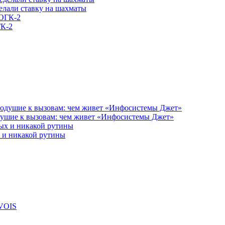
елали ставку на шахматы
ГК-2
душие к вызовам: чем живет «Инфосистемы Джет»
 и никакой рутины