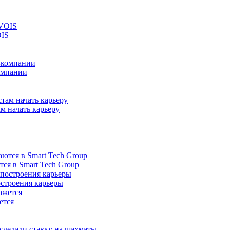
OIS
омпании
м начать карьеру
ся в Smart Tech Group
остроения карьеры
ется