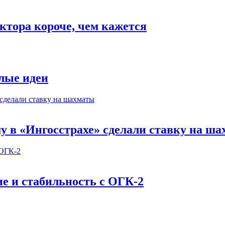
ектора короче, чем кажется
елые идеи
у в «Ингосстрахе» сделали ставку на ш
ие и стабильность c ОГК-2