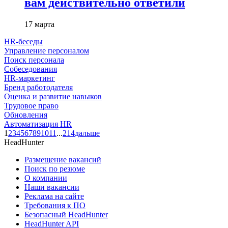
вам действительно ответили
17 марта
HR-беседы
Управление персоналом
Поиск персонала
Собеседования
HR-маркетинг
Бренд работодателя
Оценка и развитие навыков
Трудовое право
Обновления
Автоматизация HR
1
2
3
4
5
6
7
8
9
10
11
...
214
дальше
HeadHunter
Размещение вакансий
Поиск по резюме
О компании
Наши вакансии
Реклама на сайте
Требования к ПО
Безопасный HeadHunter
HeadHunter API