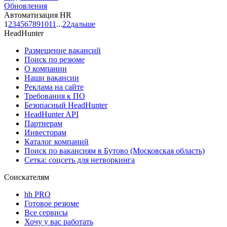
Обновления
Автоматизация HR
1
2
3
4
5
6
7
8
9
10
11
...
22
дальше
HeadHunter
Размещение вакансий
Поиск по резюме
О компании
Наши вакансии
Реклама на сайте
Требования к ПО
Безопасный HeadHunter
HeadHunter API
Партнерам
Инвесторам
Каталог компаний
Поиск по вакансиям в Бутово (Московская область)
Сетка: соцсеть для нетворкинга
Соискателям
hh PRO
Готовое резюме
Все сервисы
Хочу у вас работать