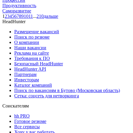
Профессии
Продуктивность
Саморазвитие
1
2
3
4
5
6
7
8
9
10
11
...
210
дальше
HeadHunter
Размещение вакансий
Поиск по резюме
О компании
Наши вакансии
Реклама на сайте
Требования к ПО
Безопасный HeadHunter
HeadHunter API
Партнерам
Инвесторам
Каталог компаний
Поиск по вакансиям в Бутово (Московская область)
Сетка: соцсеть для нетворкинга
Соискателям
hh PRO
Готовое резюме
Все сервисы
Хочу у вас работать