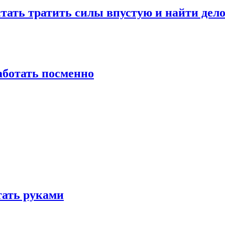
стать тратить силы впустую и найти дел
работать посменно
отать руками