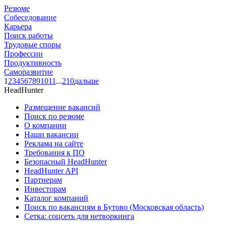
Резюме
Собеседование
Карьера
Поиск работы
Трудовые споры
Профессии
Продуктивность
Саморазвитие
1
2
3
4
5
6
7
8
9
10
11
...
210
дальше
HeadHunter
Размещение вакансий
Поиск по резюме
О компании
Наши вакансии
Реклама на сайте
Требования к ПО
Безопасный HeadHunter
HeadHunter API
Партнерам
Инвесторам
Каталог компаний
Поиск по вакансиям в Бутово (Московская область)
Сетка: соцсеть для нетворкинга