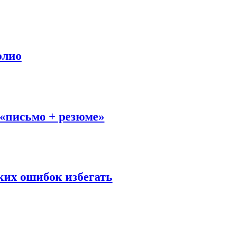
олио
 «письмо + резюме»
ких ошибок избегать