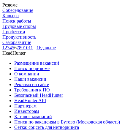
Резюме
Собеседование
Карьера
Поиск работы
Трудовые споры
Профессии
Продуктивность
Саморазвитие
1
2
3
4
5
6
7
8
9
10
11
...
16
дальше
HeadHunter
Размещение вакансий
Поиск по резюме
О компании
Наши вакансии
Реклама на сайте
Требования к ПО
Безопасный HeadHunter
HeadHunter API
Партнерам
Инвесторам
Каталог компаний
Поиск по вакансиям в Бутово (Московская область)
Сетка: соцсеть для нетворкинга