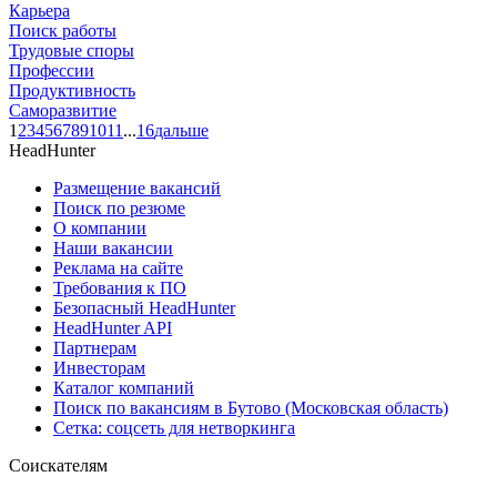
Карьера
Поиск работы
Трудовые споры
Профессии
Продуктивность
Саморазвитие
1
2
3
4
5
6
7
8
9
10
11
...
16
дальше
HeadHunter
Размещение вакансий
Поиск по резюме
О компании
Наши вакансии
Реклама на сайте
Требования к ПО
Безопасный HeadHunter
HeadHunter API
Партнерам
Инвесторам
Каталог компаний
Поиск по вакансиям в Бутово (Московская область)
Сетка: соцсеть для нетворкинга
Соискателям