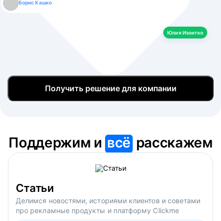
Борис Кашко
Юлия Изоитко
Александр Кулагин
Даниил Макаров
Екатерина Лазаренко
Юлия Изоитко
Получить решение для компании
Поддержим и
всё
расскажем
Статьи
Делимся новостями, историями клиентов и советами
про рекламные продукты и платформу Clickme