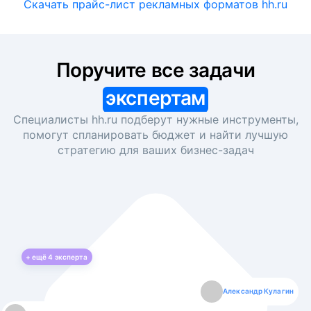
Скачать прайс-лист рекламных форматов hh.ru
Поручите все задачи
экспертам
Специалисты hh.ru подберут нужные инструменты,
помогут спланировать бюджет и найти лучшую
стратегию для ваших
бизнес-задач
+ ещё
4
эксперта
Екатерина Лазаренко
Александр Кулагин
Даниил Макаров
Борис Кашко
Юлия Изоитко