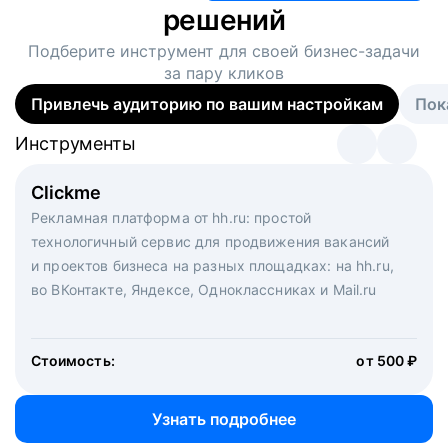
решений
Подберите инструмент для своей
бизнес-задачи
за пару кликов
Привлечь аудиторию по вашим настройкам
Пок
Инструменты
Инструменты
Инструменты
Виртуальный рекрутер
Clickme
Вакансия дня
Массовый подбор под ключ. Решите, сколько
Рекламная платформа от hh.ru: простой
Рекламный формат для вакансий на главной странице
кандидатов и когда вам нужно, и за дело возьмутся
технологичный сервис для продвижения вакансий
hh.ru. Увеличивает количество откликов
маркетологи, рекрутеры и проектные менеджеры
и проектов бизнеса на разных площадках: на hh.ru,
hh.ru с целым набором digital-инструментов
во ВКонтакте, Яндексе, Одноклассниках и Mail.ru
Стоимость:
от 200 000 ₽
Узнать подробнее
Стоимость:
от 500 ₽
Узнать подробнее
Узнать подробнее