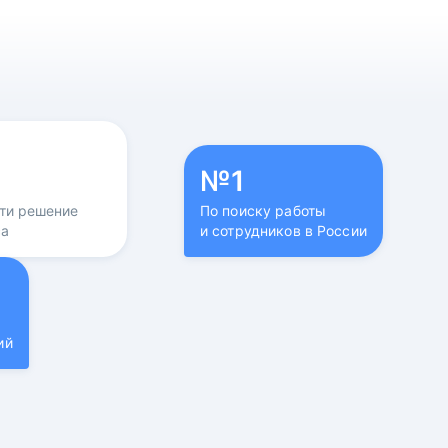
№1
йти решение
По поиску работы
са
и сотрудников в России
ий