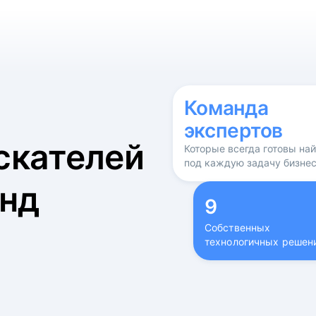
б
Команда
экспертов
скателей
Которые всегда готовы на
под каждую задачу бизне
нд
9
Собственных
технологичных решен