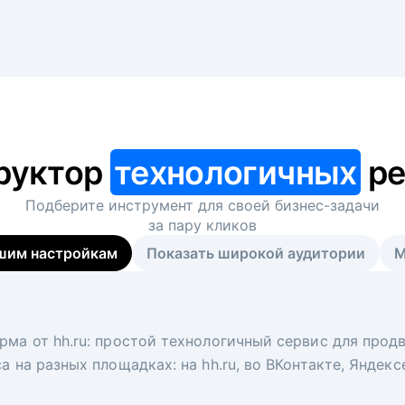
руктор
технологичных
ре
Подберите инструмент для своей
бизнес-задачи
за пару кликов
шим настройкам
Показать широкой аудитории
М
я
 рекрутер
рма от hh.ru: простой технологичный сервис для прод
 для вакансий на главной странице hh.ru. Увеличивает
под ключ. Решите, сколько кандидатов и когда вам нуж
а на разных площадках: на hh.ru, во ВКонтакте, Яндек
ологи, рекрутеры и проектные менеджеры hh.ru с цел
тов