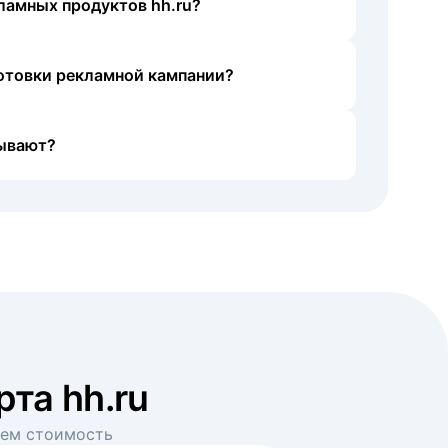
ламных продуктов hh.ru?
готовки рекламной кампании?
ывают?
рта hh.ru
аем стоимость