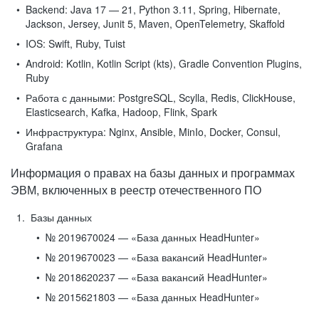
Backend:
Java 17 — 21, Python 3.11, Spring, Hibernate,
Jackson, Jersey, Junit 5, Maven, OpenTelemetry, Skaffold
IOS:
Swift, Ruby, Tuist
Android:
Kotlin, Kotlin Script (kts), Gradle Convention Plugins,
Ruby
Работа с данными:
PostgreSQL, Scylla, Redis, ClickHouse,
Elasticsearch, Kafka, Hadoop, Flink, Spark
Инфраструктура:
Nginx, Ansible, MinIo, Docker, Consul,
Grafana
Информация о правах на базы данных и программах
ЭВМ, включенных в реестр отечественного ПО
Базы данных
№ 2019670024 — «База данных HeadHunter»
№ 2019670023 — «База вакансий HeadHunter»
№ 2018620237 — «База вакансий HeadHunter»
№ 2015621803 — «База данных HeadHunter»