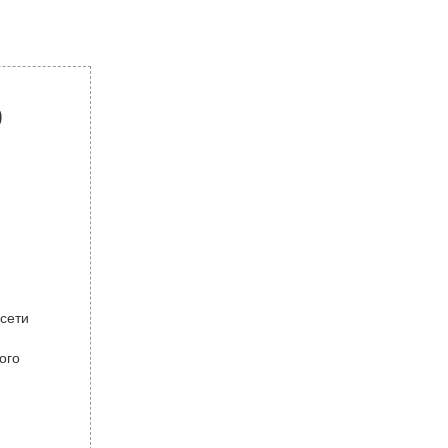
р
 сети
ого