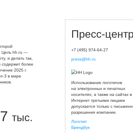
Пресс-цент
оторой
+7 (495) 974-64-27
 Цель hh.ru —
у, и делать так,
press@hh.ru
и содержит более
чение 2025 г.
оп-3 в мире
ников.
Использование логотипов
на электронных и печатных
носителях, а также на сайтах в
Интернет третьими лицами
допускается только с письменн
7
разрешения компании.
тыс.
Логотип
Брендбук