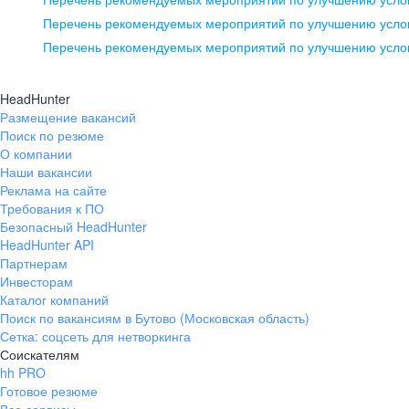
pr@ural.hh.ru
Перечень рекомендуемых мероприятий по улучшению услов
Перечень рекомендуемых мероприятий по улучшению усло
Новосибирск
ул. Большевистская, д. 35,
HeadHunter
помещение 21
Размещение вакансий
Поиск по резюме
+7 383 207-94-64
О компании
pr@nsk.hh.ru
Наши вакансии
Реклама на сайте
Требования к ПО
Безопасный HeadHunter
HeadHunter API
Партнерам
Инвесторам
Каталог компаний
Поиск по вакансиям в Бутово (Московская область)
Сетка: соцсеть для нетворкинга
Соискателям
hh PRO
Готовое резюме