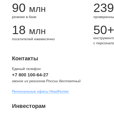
90
239
млн
резюме в базе
проверенны
18
50
млн
инструменто
посетителей ежемесячно
с персонал
Контакты
Единый телефон
+7 800 100-64-27
звонок из регионов России бесплатный
Региональные офисы HeadHunter
Москва
Инвесторам
внутригородская территория