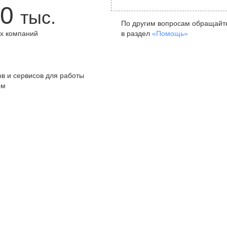
0
тыс.
По другим вопросам обращайт
х компаний
в раздел
«Помощь»
+
в и сервисов для работы
ом
Санкт-Петербург
Я
ул. Жуковского, д. 19, особняк
ул