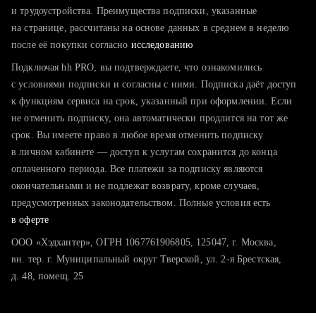
тратите много времени на поиск и вручную поднимаете
и трудоустройства. Преимущества подписки, указанные
резюме
на странице, рассчитаны на основе данных в среднем в неделю
после её покупки согласно
хотите сравнить себя с конкурентами и оценить шансы
исследованию
Подключая hh PRO, вы подтверждаете, что ознакомились
с условиями подписки и согласны с ними. Подписка даёт доступ
к функциям сервиса на срок, указанный при оформлении. Если
не отменить подписку, она автоматически продлится на тот же
срок. Вы имеете право в любое время отменить подписку
в личном кабинете — доступ к услугам сохранится до конца
оплаченного периода. Все платежи за подписку являются
окончательными и не подлежат возврату, кроме случаев,
предусмотренных законодательством. Полные условия есть
в оферте
ООО «Хэдхантер», ОГРН 1067761906805, 125047, г. Москва,
вн. тер. г. Муниципальный округ Тверской, ул. 2-я Брестская,
д. 48, помещ. 25